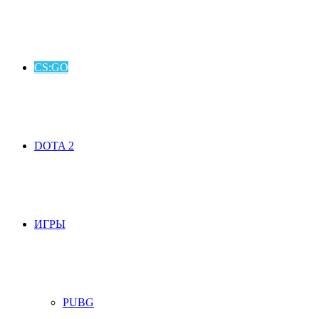
CS:GO
DOTA 2
ИГРЫ
PUBG