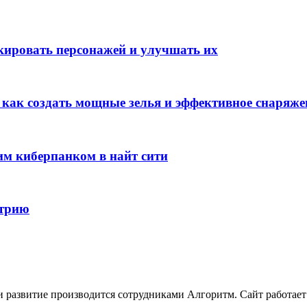
окировать персонажей и улучшать их
: как создать мощные зелья и эффективное снаряже
им киберпанком в найт сити
стрию
развитие производится сотрудниками Алгоритм. Сайт работает с