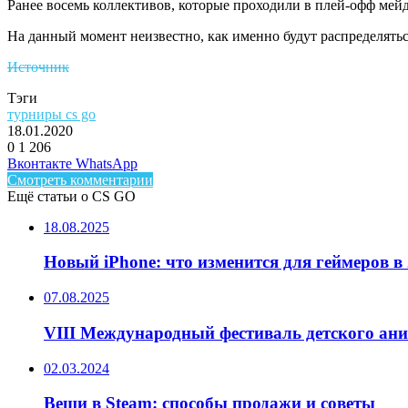
Ранее восемь коллективов, которые проходили в плей-офф мей
На данный момент неизвестно, как именно будут распределяться
Источник
Тэги
турниры cs go
18.01.2020
0
1 206
Facebook
Twitter
LinkedIn
Telegram
Вконтакте
WhatsApp
Смотреть комментарии
Ещё статьи о CS GO
18.08.2025
Новый iPhone: что изменится для геймеров в 
07.08.2025
VIII Международный фестиваль детского ан
02.03.2024
Вещи в Steam: способы продажи и советы