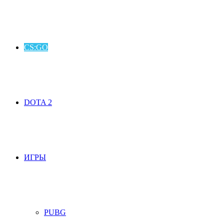
CS:GO
DOTA 2
ИГРЫ
PUBG