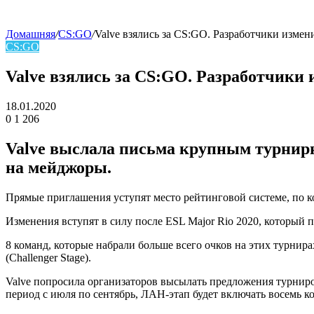
Домашняя
/
CS:GO
/
Valve взялись за CS:GO. Разработчики изме
CS:GO
skin
Valve взялись за CS:GO. Разработчики
18.01.2020
0
1 206
Facebook
Twitter
LinkedIn
Valve выслала письма крупным турнирн
на мейджоры.
Прямые приглашения уступят место рейтинговой системе, по ко
Изменения вступят в силу после ESL Major Rio 2020, который п
8 команд, которые набрали больше всего очков на этих турнира
(Challenger Stage).
Valve попросила организаторов высылать предложения турниро
период с июля по сентябрь, ЛАН-этап будет включать восемь 