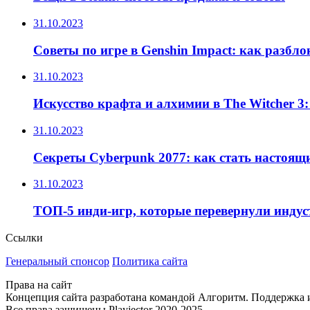
31.10.2023
Советы по игре в Genshin Impact: как разбл
31.10.2023
Искусство крафта и алхимии в The Witcher 3
31.10.2023
Секреты Cyberpunk 2077: как стать настоящ
31.10.2023
ТОП-5 инди-игр, которые перевернули инду
Ссылки
Генеральный спонсор
Политика сайта
Права на сайт
Концепция сайта разработана командой Алгоритм. Поддержка и 
Все права защищены Playjector 2020-2025