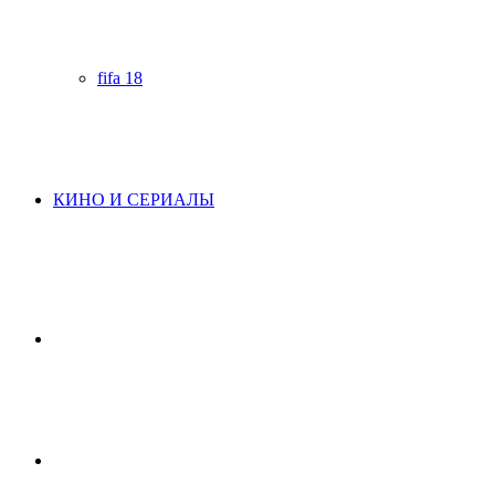
fifa 18
КИНО И СЕРИАЛЫ
Начните
поиск
Switch