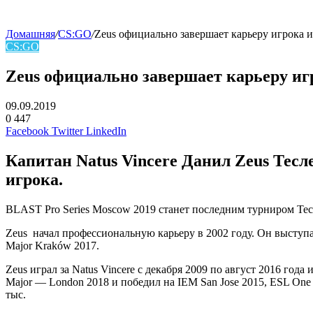
Домашняя
/
CS:GO
/
Zeus официально завершает карьеру игрока и
CS:GO
Zeus официально завершает карьеру игр
09.09.2019
0
447
Facebook
Twitter
LinkedIn
Капитан
Natus Vincere
Данил Zeus Тесл
игрока.
BLAST Pro Series Moscow 2019 станет последним турниром Тес
Zeus начал профессиональную карьеру в 2002 году. Он выступа
Major Kraków 2017.
Zeus играл за
Natus Vincere
с декабря 2009 по август 2016 года 
Major — London 2018 и победил на IEM San Jose 2015, ESL One C
тыс.