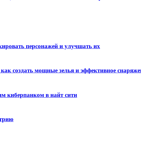
окировать персонажей и улучшать их
: как создать мощные зелья и эффективное снаряже
им киберпанком в найт сити
стрию