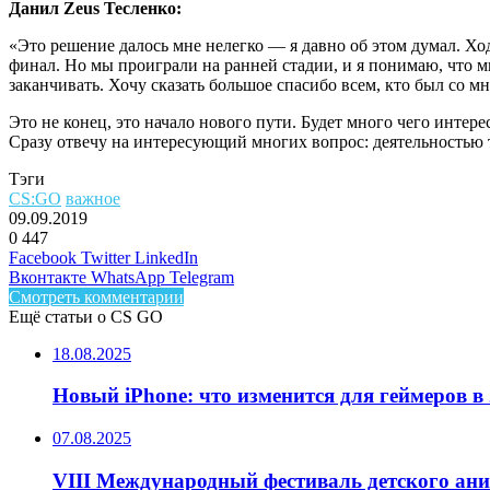
Данил Zeus Тесленко:
«Это решение далось мне нелегко — я давно об этом думал. Ход
финал. Но мы проиграли на ранней стадии, и я понимаю, что мне
заканчивать. Хочу сказать большое спасибо всем, кто был со мн
Это не конец, это начало нового пути. Будет много чего инте
Сразу отвечу на интересующий многих вопрос: деятельностью тр
Тэги
CS:GO
важное
09.09.2019
0
447
Facebook
Twitter
LinkedIn
Вконтакте
WhatsApp
Telegram
Смотреть комментарии
Ещё статьи о CS GO
18.08.2025
Новый iPhone: что изменится для геймеров в 
07.08.2025
VIII Международный фестиваль детского ан