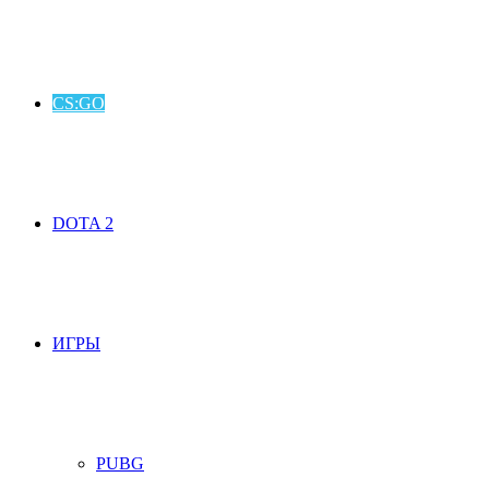
CS:GO
DOTA 2
ИГРЫ
PUBG