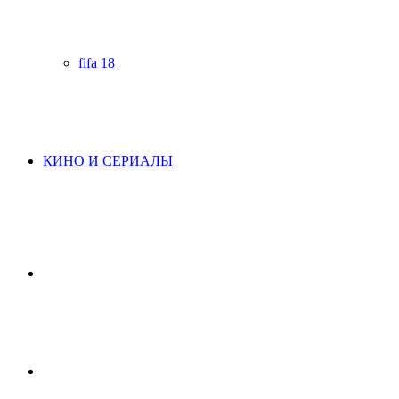
fifa 18
КИНО И СЕРИАЛЫ
Начните
поиск
Switch