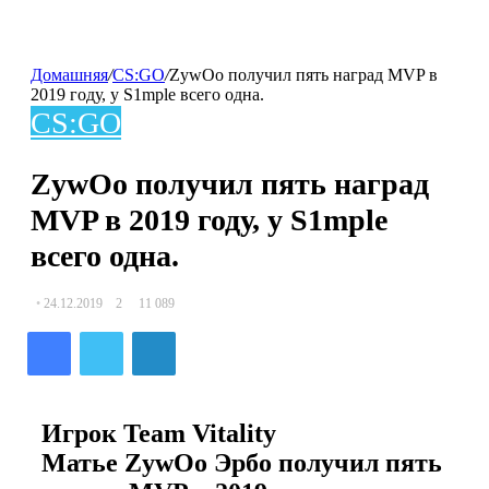
Домашняя
/
CS:GO
/
ZywOo получил пять наград MVP в
skin
2019 году, у S1mple всего одна.
CS:GO
ZywOo получил пять наград
MVP в 2019 году, у S1mple
всего одна.
24.12.2019
2
11 089
Facebook
Twitter
LinkedIn
Игрок
Team Vitality
Матье ZywOo Эрбо
получил пять