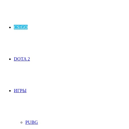
CS:GO
DOTA 2
ИГРЫ
PUBG