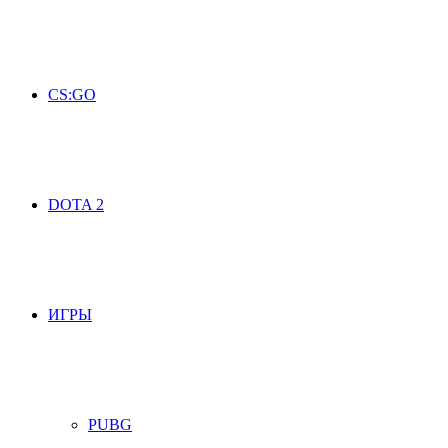
CS:GO
DOTA 2
ИГРЫ
PUBG