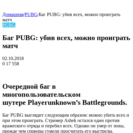
Домашняя
/
PUBG
/
Баг PUBG: убив всех, можно проиграть
матч
skin
PUBG
Баг PUBG: убив всех, можно проиграть
матч
02.10.2018
0
17 558
Facebook
Twitter
LinkedIn
Очередной баг в
многопользовательском
шутере Playerunknown’s Battlegrounds.
Баг PUBG выглядит следующим образом: можно убить всех и
при этом проиграть. Стример Ashek остался один против
вражеского отряда и перебил всех. Однако он умер от зоны,
прежде чем серверы сумели просчитать его выстрелы.