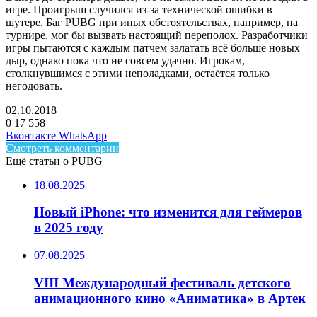
игре. Проигрыш случился из-за технической ошибки в
шутере. Баг PUBG при иных обстоятельствах, например, на
турнире, мог бы вызвать настоящий переполох. Разработчики
игры пытаются с каждым патчем залатать всё больше новых
дыр, однако пока что не совсем удачно. Игрокам,
столкнувшимся с этими неполадками, остаётся только
негодовать.
02.10.2018
0
17 558
Facebook
Twitter
LinkedIn
Telegram
Вконтакте
WhatsApp
Смотреть комментарии
Ещё статьи о PUBG
18.08.2025
Новый iPhone: что изменится для геймеров
в 2025 году
07.08.2025
VIII Международный фестиваль детского
анимационного кино «Аниматика» в Артек