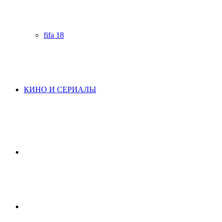
fifa 18
КИНО И СЕРИАЛЫ
Начните
поиск
Switch