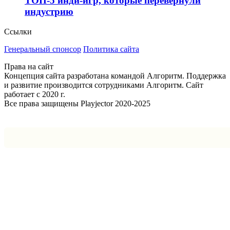
ТОП-5 инди-игр, которые перевернули
индустрию
Ссылки
Генеральный спонсор
Политика сайта
Права на сайт
Концепция сайта разработана командой Алгоритм. Поддержка
и развитие производится сотрудниками Алгоритм. Сайт
работает с 2020 г.
Все права защищены Playjector 2020-2025
Facebook
Twitter
WhatsApp
Telegram
Кнопка
«Наверх»