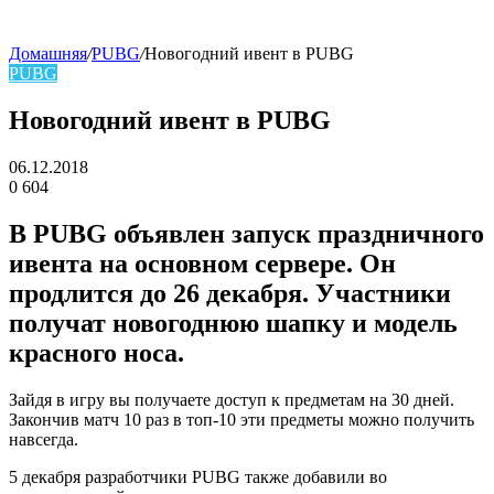
Домашняя
/
PUBG
/
Новогодний ивент в PUBG
PUBG
skin
Новогодний ивент в PUBG
06.12.2018
0
604
Facebook
Twitter
LinkedIn
В PUBG объявлен запуск праздничного
ивента на основном сервере. Он
продлится до 26 декабря. Участники
получат новогоднюю шапку и модель
красного носа.
Зайдя в игру вы получаете доступ к предметам на 30 дней.
Закончив матч 10 раз в топ-10 эти предметы можно получить
навсегда.
5 декабря разработчики PUBG также добавили во