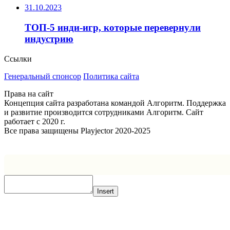
31.10.2023
ТОП-5 инди-игр, которые перевернули
индустрию
Ссылки
Генеральный спонсор
Политика сайта
Права на сайт
Концепция сайта разработана командой Алгоритм. Поддержка
и развитие производится сотрудниками Алгоритм. Сайт
работает с 2020 г.
Все права защищены Playjector 2020-2025
Facebook
Twitter
WhatsApp
Telegram
Кнопка
«Наверх»
Insert