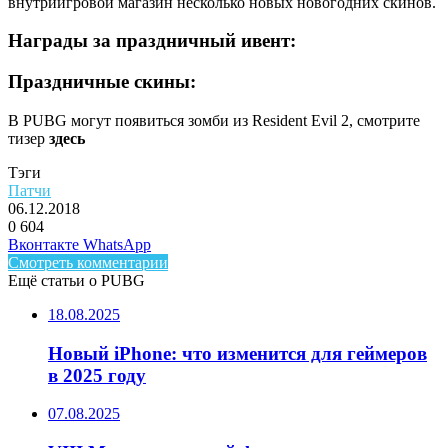
внутриигровой магазин несколько новых новогодних скинов.
Награды за праздничный ивент:
Праздничные скины:
В PUBG могут появиться зомби из Resident Evil 2, смотрите
тизер
здесь
Тэги
Патчи
06.12.2018
0
604
Facebook
Twitter
LinkedIn
Telegram
Вконтакте
WhatsApp
Смотреть комментарии
Ещё статьи о PUBG
18.08.2025
Новый iPhone: что изменится для геймеров
в 2025 году
07.08.2025