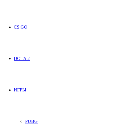
CS:GO
DOTA 2
ИГРЫ
PUBG