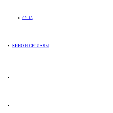
fifa 18
КИНО И СЕРИАЛЫ
Начните
поиск
Switch