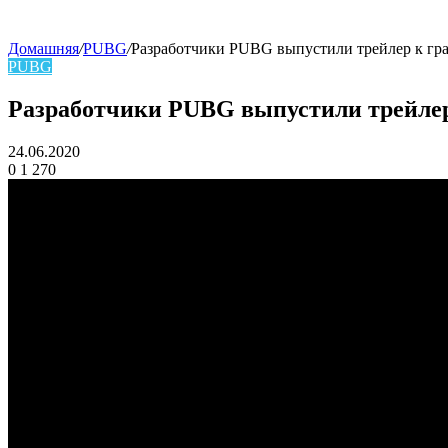
Домашняя
/
PUBG
/
Разработчики PUBG выпустили трейлер к гр
PUBG
skin
Разработчики PUBG выпустили трейлер
24.06.2020
0
1 270
Facebook
Twitter
LinkedIn