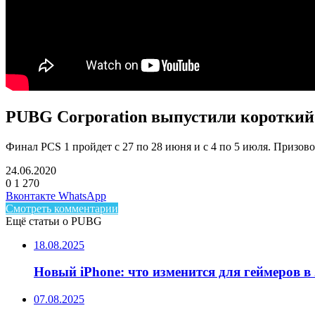
PUBG Corporation выпустили короткий т
Финал PCS 1 пройдет с 27 по 28 июня и с 4 по 5 июля. Призов
24.06.2020
0
1 270
Facebook
Twitter
LinkedIn
Telegram
Вконтакте
WhatsApp
Смотреть комментарии
Ещё статьи о PUBG
18.08.2025
Новый iPhone: что изменится для геймеров в 
07.08.2025