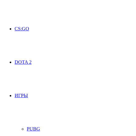
CS:GO
DOTA 2
ИГРЫ
PUBG