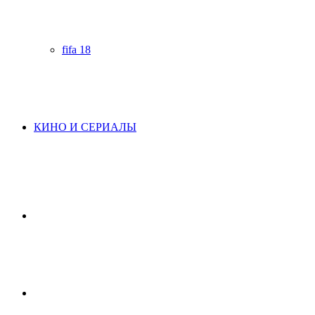
fifa 18
КИНО И СЕРИАЛЫ
Начните
поиск
Switch