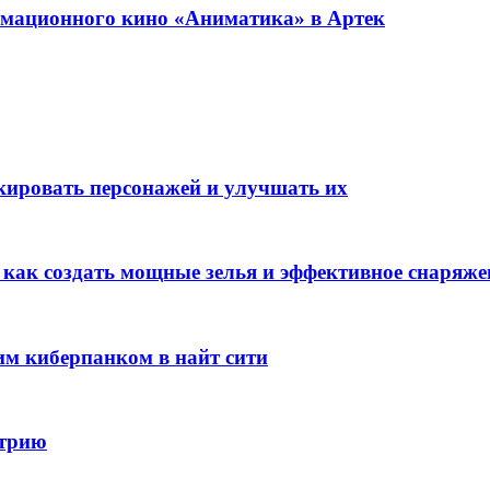
имационного кино «Аниматика» в Артек
окировать персонажей и улучшать их
: как создать мощные зелья и эффективное снаряже
им киберпанком в найт сити
стрию