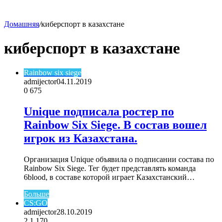
Домашняя
/
киберспорт в казахстане
skin
киберспорт в казахстане
Rainbow six siege
admijector
04.11.2019
0
675
Unique подписала ростер по
Rainbow Six Siege. В состав вошел
игрок из Казахстана.
Организация Unique объявила о подписании состава по
Rainbow Six Siege. Тег будет представлять команда
6blood, в составе которой играет Казахстанский…
Больше
CS:GO
admijector
28.10.2019
2
1 170