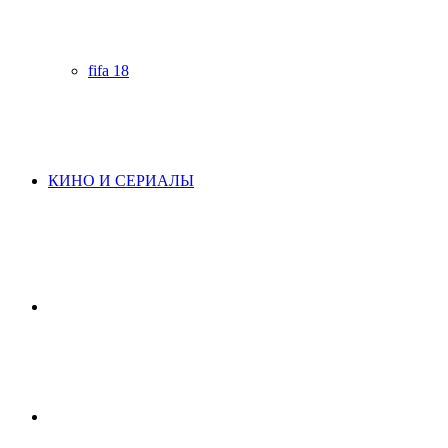
fifa 18
КИНО И СЕРИАЛЫ
Начните
поиск
Switch