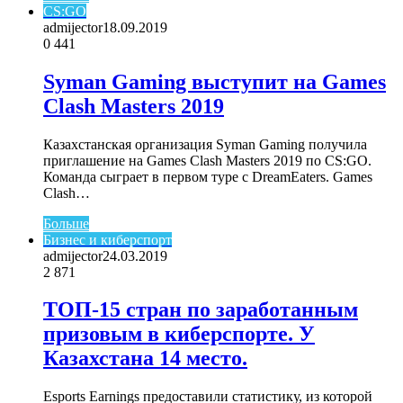
CS:GO
admijector
18.09.2019
0
441
Syman Gaming выступит на Games
Clash Masters 2019
Казахстанская организация Syman Gaming получила
приглашение на Games Clash Masters 2019 по CS:GO.
Команда сыграет в первом туре с DreamEaters. Games
Clash…
Больше
Бизнес и киберспорт
admijector
24.03.2019
2
871
ТОП-15 стран по заработанным
призовым в киберспорте. У
Казахстана 14 место.
Esports Earnings предоставили статистику, из которой