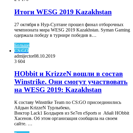
Итоги WESG 2019 Kazakhstan
27 октября в Нур-Султане прошел финал отборочных
чемпионата мира WESG 2019 Kazakhstan. Syman Gaming
одержала победу в турнире победив в…
Больше
CS:GO
admijector
08.10.2019
3
604
HObbit и KrizzeN вошли в состав
Winstrike. Они смогут участвовать
на WESG 2019: Kazakhstan
К составу Winstrike Team по CS:GO присоединились
Айдын KrizzeN Турлыбеко,
Виктор Lack1 Болдырев из Se7en eSports и Абай HObbit
Хасенов. Об этом организация сообщила на своем
сайте. …