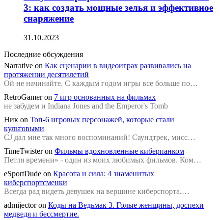
3: как создать мощные зелья и эффективное
снаряжение
31.10.2023
Последние обсуждения
Narrative
on
Как сценарии в видеоиграх развивались на
протяжении десятилетий
Ой не начинайте. С каждым годом игры все больше по…
RetroGamer
on
7 игр основанных на фильмах
не забудем и Indiana Jones and the Emperor's Tomb
Ник
on
Топ-6 игровых персонажей, которые стали
культовыми
CJ дал мне так много воспоминаний! Саундтрек, мисс…
TimeTwister
on
Фильмы вдохновленные киберпанком
Петля времени» - один из моих любимых фильмов. Ком…
eSportDude
on
Красота и сила: 4 знаменитых
киберспортсменки
Всегда рад видеть девушек на вершине киберспорта.…
admijector
on
Коды на Ведьмак 3. Голые женщины, доспехи
медведя и бессмертие.