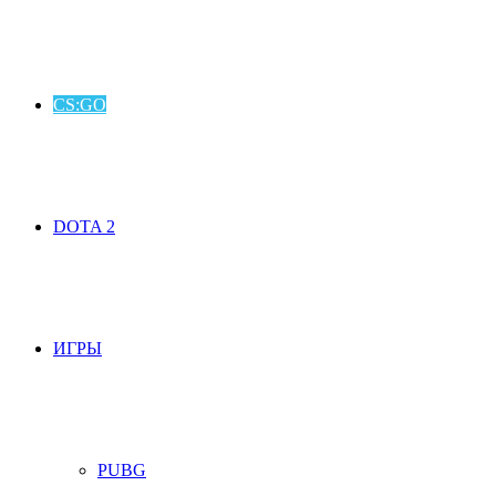
CS:GO
DOTA 2
ИГРЫ
PUBG