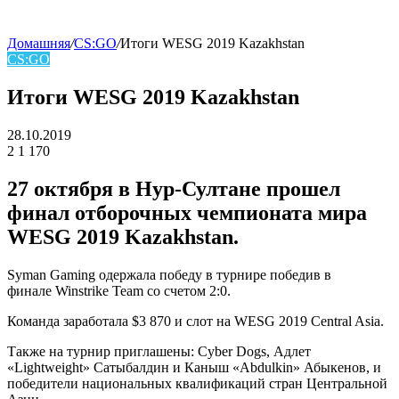
Домашняя
/
CS:GO
/
Итоги WESG 2019 Kazakhstan
CS:GO
skin
Итоги WESG 2019 Kazakhstan
28.10.2019
2
1 170
Facebook
Twitter
LinkedIn
27 октября в Нур-Султане прошел
финал отборочных чемпионата мира
WESG 2019 Kazakhstan.
Syman Gaming одержала победу в турнире победив в
финале
Winstrike Team
со счетом 2:0.
Команда заработала $3 870 и слот на WESG 2019 Central Asia.
Также на турнир приглашены: Cyber Dogs, Адлет
«Lightweight» Сатыбалдин и Каныш «Abdulkin» Абыкенов, и
победители национальных квалификаций стран Центральной