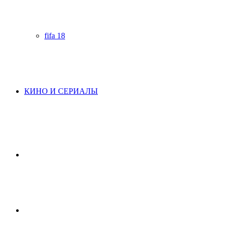
fifa 18
КИНО И СЕРИАЛЫ
Начните
поиск
Switch