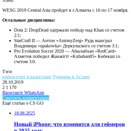
Азии.
WESG 2019 Central Asia пройдет в г.Алматы с 16 по 17 ноября.
Остальные дисциплины:
Dota 2: DropDead одержали победу над Khan со счетом
2:1;
StarCraft II — Антон «AntonyZerg» Рудь выиграл
Владимира «upakowka» Деркульского со счетом 3:1;
Pro Evolution Soccer 2020 — Абылайхан «RedCard»
Ахметов победил Жанжігіт «Kubahan85» Көбекші со
счетом 3:0.
Тэги
киберспорт в казахстане
Турниры в Астане
28.10.2019
2
1 170
Facebook
Twitter
LinkedIn
Telegram
Вконтакте
WhatsApp
Смотреть комментарии
Ещё статьи о CS GO
18.08.2025
Новый iPhone: что изменится для геймеров
в 2025 году