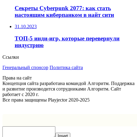
Секреты Cyberpunk 2077: как стать
настоящим киберпанком в найт сити
31.10.2023
ТОП-5 инди-игр, которые перевернули
индустрию
Ссылки
Генеральный спонсор
Политика сайта
Права на сайт
Концепция сайта разработана командой Алгоритм. Поддержка
и развитие производится сотрудниками Алгоритм. Сайт
работает с 2020 г.
Все права защищены Playjector 2020-2025
Facebook
Twitter
WhatsApp
Telegram
Кнопка
«Наверх»
Insert